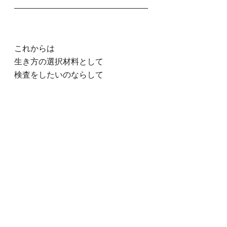
これからは
生き方の選択材料として
検査をしたいのならして
身体に投薬するかどうかの
その選択も
ひとりひとりの
生き方であるのですから
小宇宙と言われる身体に
宇宙を観て、
本当に自己の望むところに
従って行く
強さが欲しいところです。