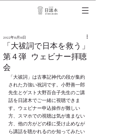
2022年11月11日
「大祓詞で日本を救う」
第４弾 ウェビナー拝聴
会
「大祓詞」は古事記神代の段が集約
された力強い祝詞です。小野善一郎
先生とゲスト大野百合子先生のご講
話を日諸木でご一緒に視聴できま
す。ウェビナー申込操作が難しい
方、スマホでの視聴は気が進まない
方、他の方がどの様に受け止めなが
ら講話を聴かれるのか知ってみたい