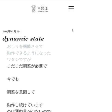
2017年12月29日
dynamic state
おしりを機能させて
動作できるようになった
ワタシですが
まだまだ調整が必要で
今でも
調整を意図して
動作し続けています
今は運動量が少ないので