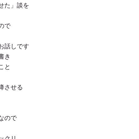
せた」談を
ので
お話しです
書き
こと
降させる
なので
ックリ