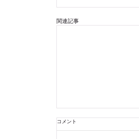
関連記事
selfcareSupportは薬局機能を
コメント
携えブラッシュアップいたし
ます
ようやく selfcareSupportが ブラ