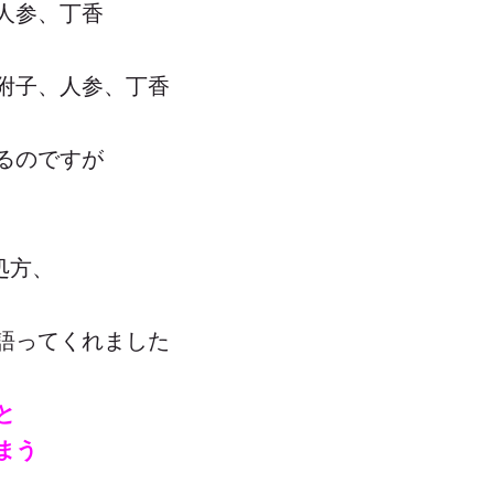
人参、丁香
附子、人参、丁香
るのですが
で処方、
語ってくれました
と
まう