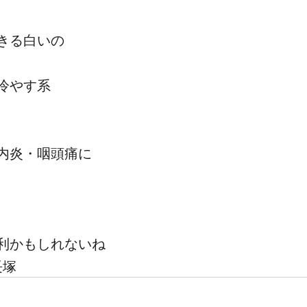
きる白いの
冷やす系
内炎・咽頭痛に
利かもしれないね
 長塚