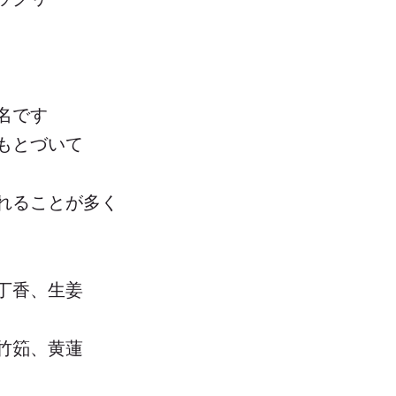
名です
もとづいて
れることが多く
丁香、生姜
竹筎、黄蓮