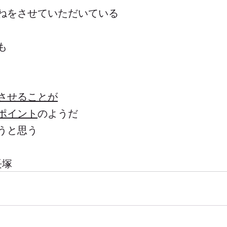
ねをさせていただいている
も
させることが
ポイント
のようだ
うと思う
 長塚