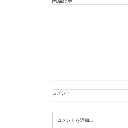
関連記事
selfcareSupportは薬局機能を
コメント
携えブラッシュアップいたし
ます
ようやく selfcareSupportが ブラ
ッシュアップします これまで
コメントを追加…
selfcareSupportの意をご理解い