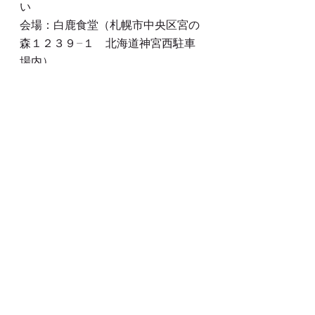
い
会場：白鹿食堂（札幌市中央区宮の
森１２３９−１　北海道神宮西駐車
場内）
テキスト：古事記のこころ　小野善
一郎 著（初回ご購入¥2000願いま
す）
会費：各回２０００縁（朝食代込
み）
食堂は６：３０より開場しておりま
す