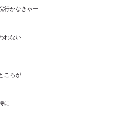
院行かなきゃー
われない
ところが
時に