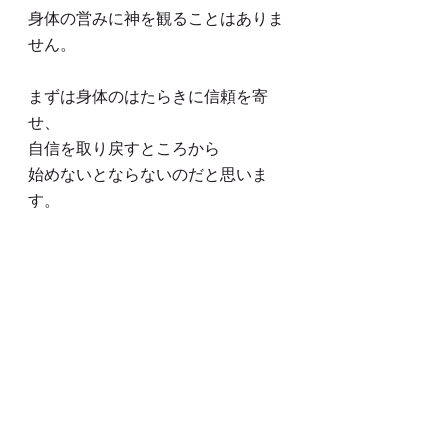
身体の営みに神を観ることはありま
せん。
まずは身体のはたらきに信頼を寄
せ、
自信を取り戻すところから
始めないとならないのだと思いま
す。
自信を取り戻したら、
自立自活している状態（健康）を
目指します。
自然の営みの中、
共々生き活かされている状態を
「共生」だと、
日諸木は信じます。