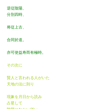
逆従陰陽、
分別四時、
将従上古、
合同於道。
亦可使益寿而有極時。
その次に
賢人と言われる人がいた
天地の法に則り
現象を月日から読み
占星して