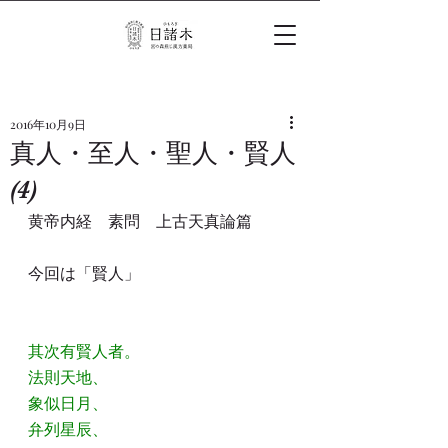
2016年10月9日
真人・至人・聖人・賢人
(4)
黄帝内経　素問　上古天真論篇
今回は「賢人」
其次有賢人者。
法則天地、
象似日月、
弁列星辰、