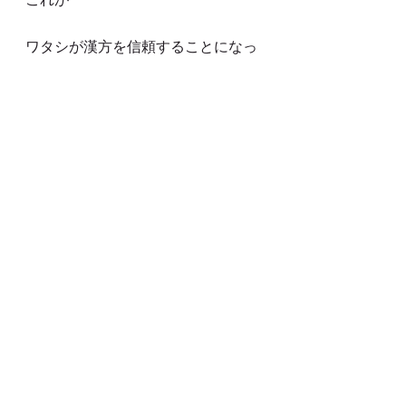
ワタシが漢方を信頼することになっ
た
出来事で
そこから
東洋医学を学び始めました
selfcareSupport 長塚
そのとき選んだ方剤を知りたい方は
こちら
関連記事