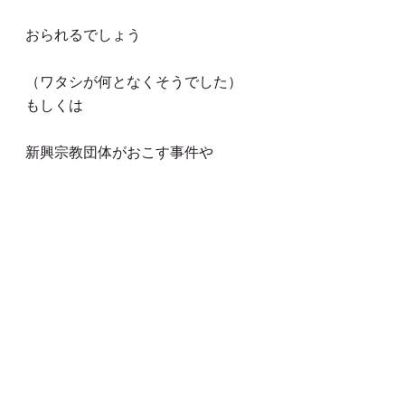
おられるでしょう
（ワタシが何となくそうでした）
もしくは
新興宗教団体がおこす事件や
一神教崇拝者の一部がおこす
暴動のイメージで
避けておいたほうが良さそう
というのもあるかもしれません
でも古来から大切にしてきている