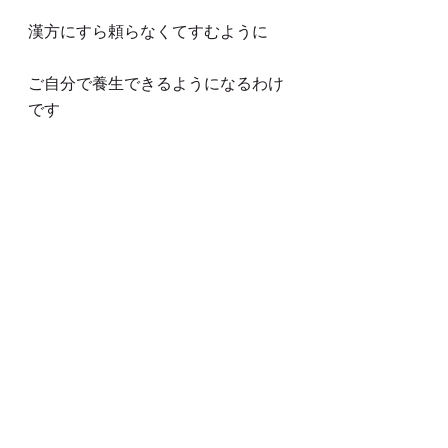
漢方にすら頼らなくてすむように
ご自分で養生できるようになるわけ
です
すこしづつセルフケアの方法を増や
していきましょう！
良い週末を～
関連記事