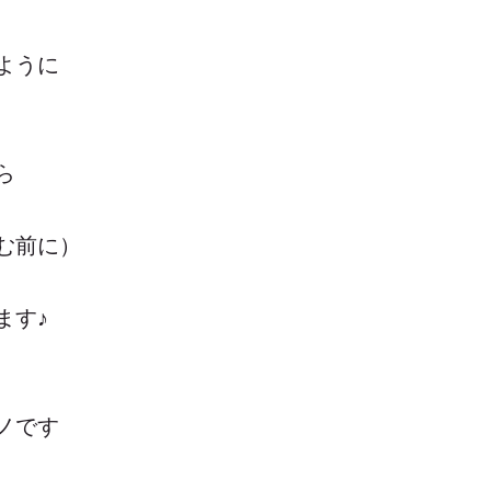
ように
ら
む前に）
ます♪
ノです