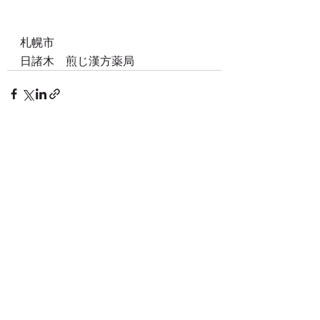
札幌市
日諸木　煎じ漢方薬局
関連記事