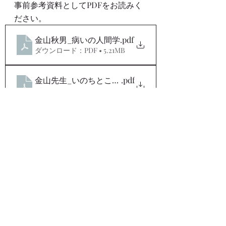
事前参考資料としてPDFをお読みく
ださい。
金山秋男_病いの人間学
.pdf
ダウンロード：PDF • 5.21MB
金山先生_いのちとことば
.pdf
ダウンロード：PDF • 15.35MB
米澤佐枝子先生
食を通して「見えないものを見る」
ことを
説いておられます。
冊子「あなたと健康特集号」をお持
ちで無い方は
事前参考資料としてお渡しいたしま
すので