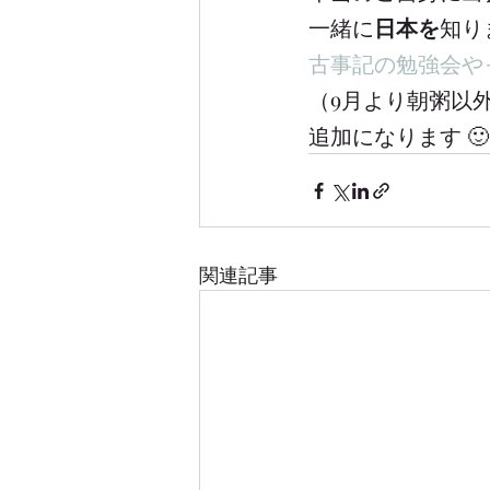
一緒に
日本を
知り
古事記の勉強会や
（9月より朝粥以
追加になります 
関連記事