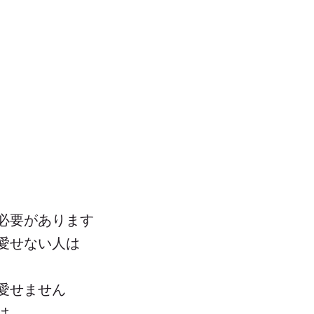
必要があります
愛せない人は
愛せません
は