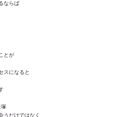
るならば
ことが
セスになると
す
 長塚
会うだけではなく