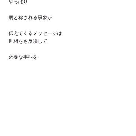
やっぱり
病と称される事象が
伝えてくるメッセージは
世相をも反映して
必要な事柄を
ワタシタチに送り届けている
そのように感じます
selfcareSupport 長塚