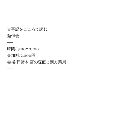
古事記をこころで読む
勉強会
---
時間/ 9:00〜11:00
参加料/2,000円
会場/日諸木 宮の森煎じ漢方薬局
---