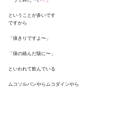
ということが多いです
ですから
「痰きりですよ〜」
「痰の絡んだ咳に〜」
といわれて飲んでいる
ムコソルバンやらムコダインやら
では、なかなかペロンといかない
時でもペロンといく期待大ですので
代替薬、もしくは併用してから切り